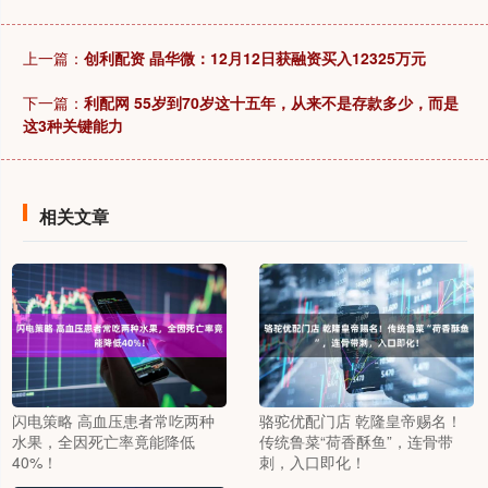
上一篇：
创利配资 晶华微：12月12日获融资买入12325万元
下一篇：
利配网 55岁到70岁这十五年，从来不是存款多少，而是
这3种关键能力
相关文章
闪电策略 高血压患者常吃两种
骆驼优配门店 乾隆皇帝赐名！
水果，全因死亡率竟能降低
传统鲁菜“荷香酥鱼”，连骨带
40%！
刺，入口即化！