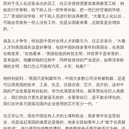
而对于无人化后富余出的员工，任正非觉得需要发展再教育工程，例
如实行学券制，给下岗人员一些学券补贴，把一些已经空着的学校、
工厂变成职业学校，对下岗人员进行职业再教育。“大量无人化以后，
可能会导致有一些人没有工作。但是从国家来看，总财富是在增加
的。”
谈及人才争夺，特别是中美对全球人才的吸引力，任正非表示，“大量
人才到美国成长这是好事情，包括中国的很多青年到美国去，在美国
生根发芽。”在他看来，“美国创造的科技文明，对世界不是有害的，
是有益的。他赚你钱的过程中，同样促使你的产业进步。如果没有欧
洲的文明，我们怎么可能有汽车、火车、轮船? ”
他特别提到，“美国只是制裁华为，中国大多数公司没有被制裁，还是
可以用美国的技术、工具、生态、仪器仪表、芯片、流片的，这对中
国的产业发展是有好处的。华为也渴望全球化，能享受站在巨人肩膀
上，我们的自力更生是被逼无奈的，全要靠自己，是不敌全球化的。
我们在许多方面落后国内企业使用的芯片至少一代。”
任正非认为，现在中国也有人才的土壤和机会，很多青年在这里创
业，但是追赶美国的速度还是慢的。他多次鼓励青年人才“敢于在质疑
中前进”，并以傅里叶级数曾遭拒、希格斯玻色子预言被否定为例，说