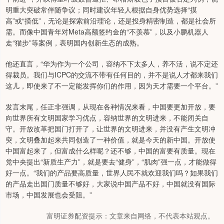
明重大突破常伴随争议；同时建议年轻人根据自身优势选择“摸
高”或“摸低”，无论是探索前沿理论，还是投身精密制造，都是社会所
需。而像中国青年对Meta高额签约金的“不羡慕”，以及小鹏机器人
走“猫步”等案例，表明国内创新生态的成熟。
他还直言，“华为作为一个公司，容纳不下太多人，养不活，说不定还
得裁员。我们与ICPC的交流不带有任何目的，并不是说人才都来我们
这儿，即使来了不一定能发挥你们的作用，因为天才需要一个平台。”
发言末尾，任正非强调，从现在各种情况来看，中国要更加开放，要
向世界所有文明国家学习优点，容纳世界的文明进来，不能闭关自
守。开放改革把国门打开了，让世界的文明进来，并没有产生文明冲
突，文明叠加起来共同创造了一种价值，就是今天的新中国。开放使
中国富起来了，但富成什么样呢？还不够，中国的富要有质量。现在
党中央提出“新质生产力”，就是要去“健身”，“肌肉”强一点，才能做得
好一点。“我们的产品要高质量，世界人民不就欢迎我们吗？如果我们
的产品走出国门质量不够好，大家说中国产品不好，中国就没有国际
市场，中国发展也会受阻。”
富明证券配资提示：文章来自网络，不代表本站观点。