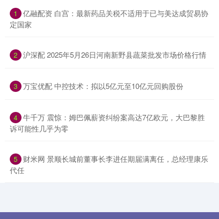
​亿融配资 白宫：最新药品关税不适用于已与美达成贸易协
1
定国家
​沪深配 2025年5月26日河南新野县蔬菜批发市场价格行情
2
​万宝优配 中控技术：拟以5亿元至10亿元回购股份
3
​牛千万 震惊：姆巴佩薪资纠纷案高达7亿欧元，大巴黎胜
4
诉可能性几乎为零
​财米网 景顺长城前董事长李进任期届满离任，总经理康乐
5
代任