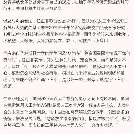
及青年成长等议题分享了自己的观点，明确了华为AI研究聚焦的时间
范围，并预判算力过剩不可避免。
谈及对AI的看法，任正非称自己是“外行”，但认为可从三个阶段来理
解AI和人类的关系：未来20年至千年的深远影响交由社会学家研究，
10到20年的科技社会构想留给科学家探索，而华为着眼未来3到5年，
大模型、大数据、大算力如何在工农业、科技产业上应用。
当有来自普林斯顿大学的学生问及“华为在计算资源受限的情况下如何
克服时”，任正非表示，算力过剩的时代一定会到来，而不是算力不
足，建数千个、数百个大模型都是正确的探索。“做模型的人不要担
心，模型怎么能够对社会有用。模型面向千行百业的应用训练和推
理，将来能不能产生商业应用，是另外一些人来做，就是行业应用工
程师。”
任正非还提到，美国和中国在人工智能的追求方向上有所不同。美国
在探索通用人工智能AGI和超级人工智能ASI，解决人是什么、人类社
会的未来是什么等问题。而中国是在研究解决怎么做事，创造更多的
价值，解决发展问题。“想象灰尘滚滚的矿山、极度严寒的矿区、极度
炎热的工地、高海拔的工场将来生产无人化了，会有多壮观。”