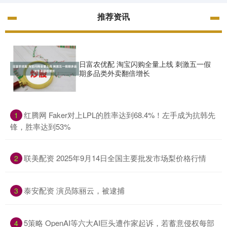
推荐资讯
日富农优配 淘宝闪购全量上线 刺激五一假
期多品类外卖翻倍增长
​红腾网 Faker对上LPL的胜率达到68.4%！左手成为抗韩先
1
锋，胜率达到53%
​联美配资 2025年9月14日全国主要批发市场梨价格行情
2
​泰安配资 演员陈丽云，被逮捕
3
​5策略 OpenAI等六大AI巨头遭作家起诉，若蓄意侵权每部
4