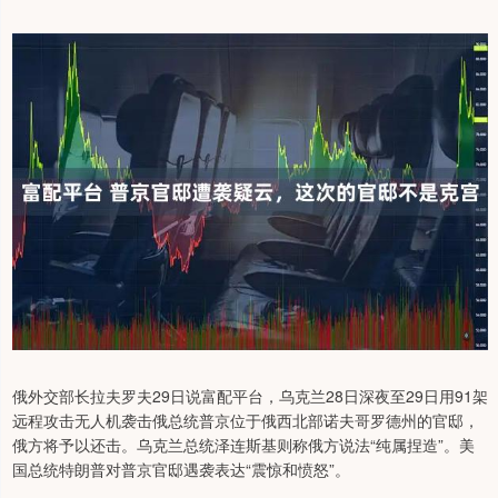
俄外交部长拉夫罗夫29日说富配平台，乌克兰28日深夜至29日用91架
远程攻击无人机袭击俄总统普京位于俄西北部诺夫哥罗德州的官邸，
俄方将予以还击。乌克兰总统泽连斯基则称俄方说法“纯属捏造”。美
国总统特朗普对普京官邸遇袭表达“震惊和愤怒”。