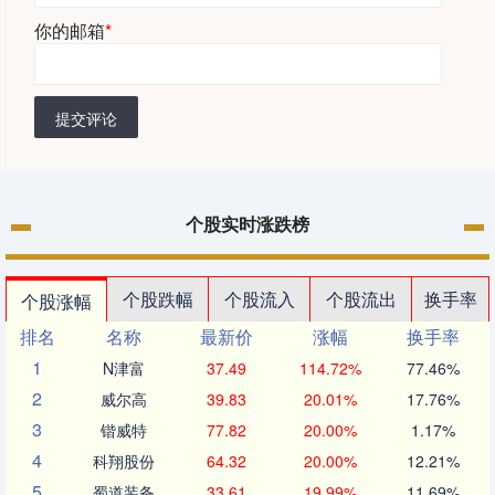
你的邮箱
*
提交评论
个股实时涨跌榜
个股跌幅
个股流入
个股流出
换手率
个股涨幅
排名
名称
最新价
涨幅
换手率
1
N津富
37.49
114.72%
77.46%
2
威尔高
39.83
20.01%
17.76%
3
锴威特
77.82
20.00%
1.17%
4
科翔股份
64.32
20.00%
12.21%
5
蜀道装备
33.61
19.99%
11.69%