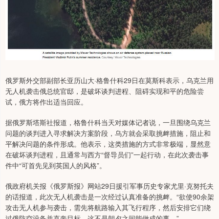
俄罗斯外交部副部长亚历山大·格鲁什科29日在莫斯科表示，乌克兰用
无人机袭击俄总统官邸，是破坏谈判进程、阻碍实现和平的危险尝
试，俄方将作出适当回应。
据俄罗斯塔斯社报道，格鲁什科当天对媒体记者说，一旦围绕乌克兰
问题的谈判进入寻求解决方案阶段，乌方就会采取挑衅措施，阻止和
平解决问题的条件形成。他表示，这类措施的方式非常极端，显然意
在破坏谈判进程，且通常与西方“督导员们”一起行动，在此次袭击事
件中“可首先见到英国人的风格”。
俄政府机关报《俄罗斯报》网站29日援引军事历史专家尤里·克努托夫
的话报道，此次无人机袭击是一次经过认真准备的挑衅。“欲使90余架
攻击无人机参与袭击，需先将航路输入其飞行程序，然后安排它们绕
过俄防空设备并直奔目标，这不是朝夕之间能做成的事。”