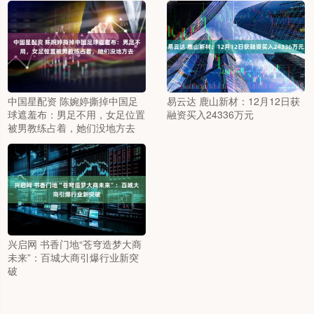
中国星配资 陈婉婷撕掉中国足
易云达 鹿山新材：12月12日获
球遮羞布：男足不用，女足位置
融资买入24336万元
被男教练占着，她们没地方去
兴启网 书香门地“苍穹造梦大商
未来”：百城大商引爆行业新突
破