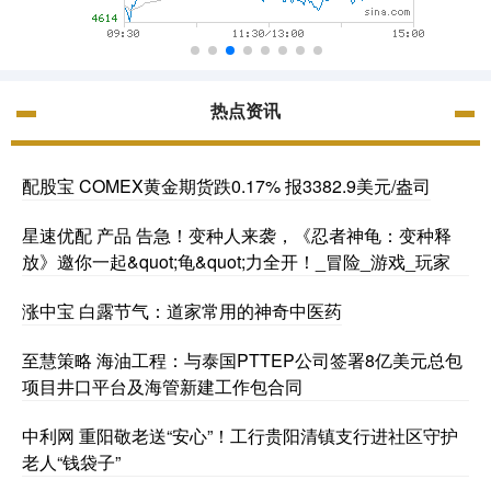
热点资讯
配股宝 COMEX黄金期货跌0.17% 报3382.9美元/盎司
星速优配 产品 告急！变种人来袭，《忍者神龟：变种释
放》邀你一起&quot;龟&quot;力全开！_冒险_游戏_玩家
涨中宝 白露节气：道家常用的神奇中医药
至慧策略 海油工程：与泰国PTTEP公司签署8亿美元总包
项目井口平台及海管新建工作包合同
中利网 重阳敬老送“安心”！工行贵阳清镇支行进社区守护
老人“钱袋子”