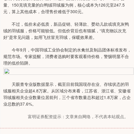
量、150克填充量的白鸭绒羽绒服为例，核心成本为126元至247.5
元，算上其他成本，合理售价难低于300元。
不过，低价未必低质，新品促销、轻薄款、婴幼儿款或填充灰鸭
绒的羽绒服，价格可能较低。但低价背后也有猫腻，“填充物以次充
好”是常见问题，如用飞丝冒充羽绒，保暖效果差。
今年9月，中国羽绒工业协会制定的水禽丝及制品团体标准发布，
规范市场。专家提醒，消费者选购时要客观看待价格，警惕明显不合
理的低价陷阱。
天眼查专业版数据显示，截至目前我国现存在业、存续状态的羽
绒服相关企业超4.8万家。从区域分布来看，江苏省、浙江省、安徽省
羽绒服相关企业数量位居前列，三个省市数量总和超过1.8万家，占企
业总数的37.6%。
富明证券配资提示：文章来自网络，不代表本站观点。