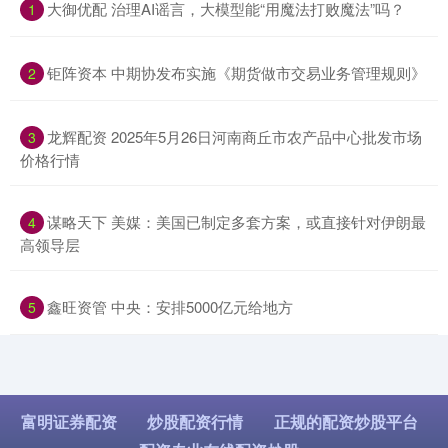
​大御优配 治理AI谣言，大模型能“用魔法打败魔法”吗？
1
​钜阵资本 中期协发布实施《期货做市交易业务管理规则》
2
​龙辉配资 2025年5月26日河南商丘市农产品中心批发市场
3
价格行情
​谋略天下 美媒：美国已制定多套方案，或直接针对伊朗最
4
高领导层
​鑫旺资管 中央：安排5000亿元给地方
5
富明证券配资
炒股配资行情
正规的配资炒股平台