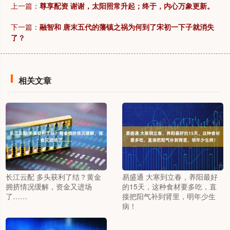
上一篇：
尊享配资 谢谢，太阳照常升起；终于，内心万象更新。
下一篇：
融智和 唐末五代的藩镇之祸为何到了宋初一下子就消失
了？
相关文章
长江云配 多头获利了结？黄金
易盛通 大寒到立春，养阳最好
拥挤情况缓解，资金又进场
的15天，这种食材要多吃，直
了……
接把阳气补到肾里，明年少生
病！