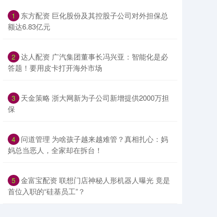
​东方配资 巨化股份及其控股子公司对外担保总
1
额达6.83亿元
​达人配资 广汽集团董事长冯兴亚：智能化是必
2
答题！要用皮卡打开海外市场
​天金策略 浙大网新为子公司新增提供2000万担
3
保
​问道管理 为啥孩子越来越难管？真相扎心：妈
4
妈总当恶人，全家却在拆台！
​金富宝配资 联想门店神秘人形机器人曝光 竟是
5
首位入职的“硅基员工”？