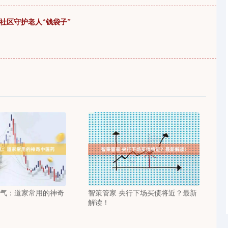
社区守护老人“钱袋子”
节气：道家常用的神奇
智策管家 央行下场买债将近？最新
解读！