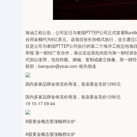
01
沪深300
4694.44
200.89
1.42%
43.13
海油工程公告，公司近日与泰国PTTEP公司正式签署Bundle
合同金额约为8亿美元。该项目按长协模式执行，业主通过订单
目是公司为泰国PTTEP公司执行的第二个海洋工程总包项目，
举报 第一财经广告合作，请点击这里此内容为第一财经原
式加以使用，包括转载、摘编、复制或建立镜像。第一财经
权部：banquan@yicai.com 相关阅读
国内多家品牌金饰克价再涨，老庙黄金克价1290元
国内多家品牌金饰克价再涨，老庙黄金克价1290元
19 10-17 09:44
A股黄金概念股涨幅榜出炉
A股黄金概念股涨幅榜出炉