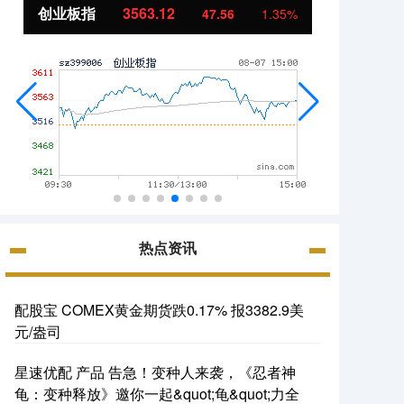
创业板指
3563.12
基金
47.56
1.35%
热点资讯
配股宝 COMEX黄金期货跌0.17% 报3382.9美
元/盎司
星速优配 产品 告急！变种人来袭，《忍者神
龟：变种释放》邀你一起&quot;龟&quot;力全