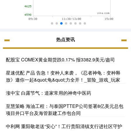
热点资讯
配股宝 COMEX黄金期货跌0.17% 报3382.9美元/盎司
星速优配 产品 告急！变种人来袭，《忍者神龟：变种释
放》邀你一起&quot;龟&quot;力全开！_冒险_游戏_玩家
涨中宝 白露节气：道家常用的神奇中医药
至慧策略 海油工程：与泰国PTTEP公司签署8亿美元总包
项目井口平台及海管新建工作包合同
中利网 重阳敬老送“安心”！工行贵阳清镇支行进社区守护