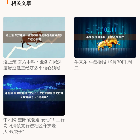
相关文章
涨上策 东方中科：业务布局深
牛来乐 午盘播报 12月30日 周
度渗透低空经济多个核心领域
二
中利网 重阳敬老送“安心”！工行
贵阳清镇支行进社区守护老
人“钱袋子”