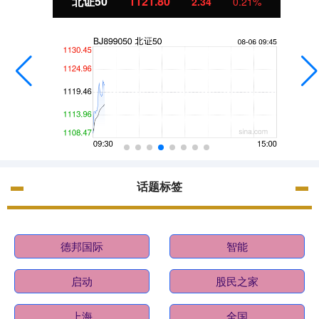
北证50
1121.80
2.34
0.21%
话题标签
德邦国际
智能
启动
股民之家
上海
全国