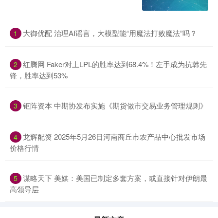
大御优配 治理AI谣言，大模型能“用魔法打败魔法”吗？
1
红腾网 Faker对上LPL的胜率达到68.4%！左手成为抗韩先
2
锋，胜率达到53%
钜阵资本 中期协发布实施《期货做市交易业务管理规则》
3
龙辉配资 2025年5月26日河南商丘市农产品中心批发市场
4
价格行情
谋略天下 美媒：美国已制定多套方案，或直接针对伊朗最
5
高领导层