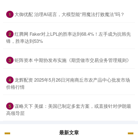
大御优配 治理AI谣言，大模型能“用魔法打败魔法”吗？
1
红腾网 Faker对上LPL的胜率达到68.4%！左手成为抗韩先
2
锋，胜率达到53%
钜阵资本 中期协发布实施《期货做市交易业务管理规则》
3
龙辉配资 2025年5月26日河南商丘市农产品中心批发市场
4
价格行情
谋略天下 美媒：美国已制定多套方案，或直接针对伊朗最
5
高领导层
最新文章