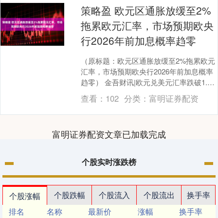
策略盈 欧元区通胀放缓至2%
拖累欧元汇率，市场预期欧央
行2026年前加息概率趋零
（原标题：欧元区通胀放缓至2%拖累欧元
汇率，市场预期欧央行2026年前加息概率
趋零） 金吾财讯|欧元兑美元汇率跌破1.17
关口，创12月9日以来新低，主要受欧元....
查看：
102
分类：
富明证券配资
富明证券配资文章已加载完成
个股实时涨跌榜
个股跌幅
个股流入
个股流出
换手率
个股涨幅
排名
名称
最新价
涨幅
换手率