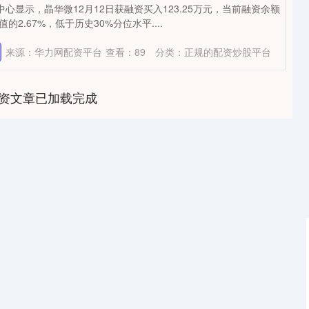
据中心显示，晶华微12月12日获融资买入123.25万元，当前融资余额
值的2.67%，低于历史30%分位水平....
来源：华力网配资平台
查看：
89
分类：
正规的配资炒股平台
资文章已加载完成
深证成指
14311.01
1.02%
200.89
1.42%