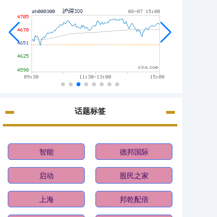
话题标签
智能
德邦国际
启动
股民之家
上海
邦乾配倍