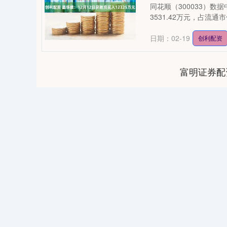
同花顺（300033）数
3531.42万元，占流通市
日期：02-19
创利配资
富明证券配
0
上证指数
3940.04
164.40
2.13%
39.68