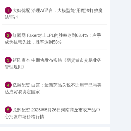
大御优配 治理AI谣言，大模型能“用魔法打败魔
1
法”吗？
红腾网 Faker对上LPL的胜率达到68.4%！左手
2
成为抗韩先锋，胜率达到53%
钜阵资本 中期协发布实施《期货做市交易业务
3
管理规则》
亿融配资 白宫：最新药品关税不适用于已与美
4
达成贸易协定国家
龙辉配资 2025年5月26日河南商丘市农产品中
5
心批发市场价格行情