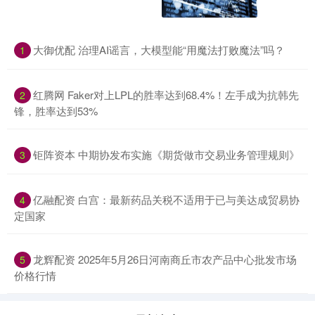
大御优配 治理AI谣言，大模型能“用魔法打败魔法”吗？
1
红腾网 Faker对上LPL的胜率达到68.4%！左手成为抗韩先
2
锋，胜率达到53%
钜阵资本 中期协发布实施《期货做市交易业务管理规则》
3
亿融配资 白宫：最新药品关税不适用于已与美达成贸易协
4
定国家
龙辉配资 2025年5月26日河南商丘市农产品中心批发市场
5
价格行情