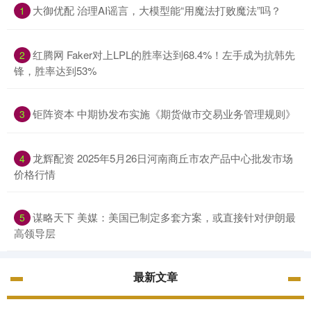
大御优配 治理AI谣言，大模型能“用魔法打败魔法”吗？
1
红腾网 Faker对上LPL的胜率达到68.4%！左手成为抗韩先
2
锋，胜率达到53%
钜阵资本 中期协发布实施《期货做市交易业务管理规则》
3
龙辉配资 2025年5月26日河南商丘市农产品中心批发市场
4
价格行情
谋略天下 美媒：美国已制定多套方案，或直接针对伊朗最
5
高领导层
最新文章