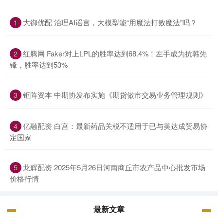
大御优配 治理AI谣言，大模型能“用魔法打败魔法”吗？
1
红腾网 Faker对上LPL的胜率达到68.4%！左手成为抗韩先
2
锋，胜率达到53%
钜阵资本 中期协发布实施《期货做市交易业务管理规则》
3
亿融配资 白宫：最新药品关税不适用于已与美达成贸易协
4
定国家
龙辉配资 2025年5月26日河南商丘市农产品中心批发市场
5
价格行情
最新文章