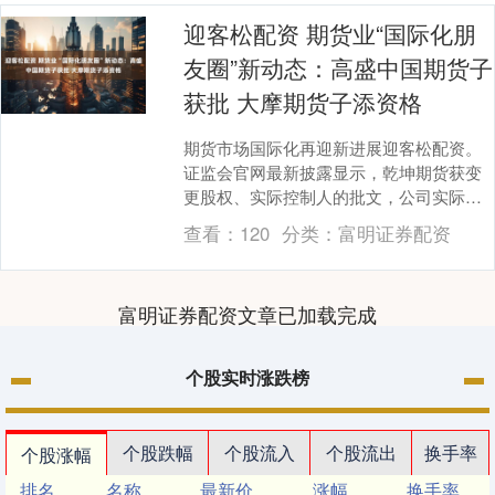
迎客松配资 期货业“国际化朋
友圈”新动态：高盛中国期货子
获批 大摩期货子添资格
期货市场国际化再迎新进展迎客松配资。
证监会官网最新披露显示，乾坤期货获变
更股权、实际控制人的批文，公司实际控
制人变更为高盛集团。而外商独资期货公
查看：
120
分类：
富明证券配资
司摩根士丹利期....
富明证券配资文章已加载完成
个股实时涨跌榜
个股跌幅
个股流入
个股流出
换手率
个股涨幅
排名
名称
最新价
涨幅
换手率