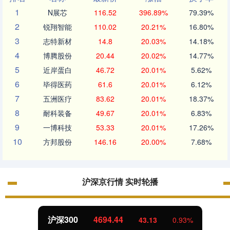
1
N展芯
116.52
396.89%
79.39%
2
锐翔智能
110.02
20.21%
16.80%
3
志特新材
14.8
20.03%
14.18%
4
博腾股份
20.44
20.02%
14.77%
5
近岸蛋白
46.72
20.01%
5.62%
6
毕得医药
61.6
20.01%
6.12%
7
五洲医疗
83.62
20.01%
18.37%
8
耐科装备
49.67
20.01%
6.83%
9
一博科技
53.33
20.01%
17.26%
10
方邦股份
146.16
20.00%
7.68%
沪深京行情 实时轮播
北证50
1134.24
3
0.93%
11.3