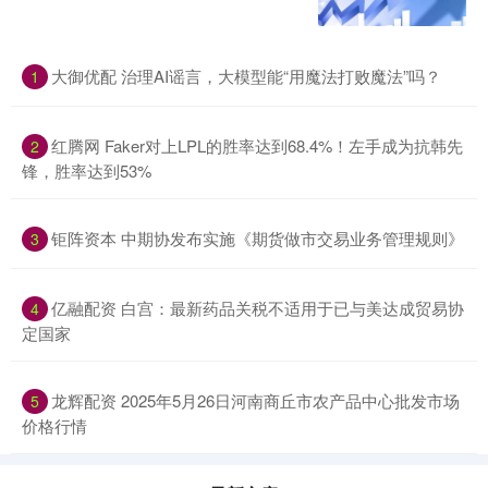
大御优配 治理AI谣言，大模型能“用魔法打败魔法”吗？
1
红腾网 Faker对上LPL的胜率达到68.4%！左手成为抗韩先
2
锋，胜率达到53%
钜阵资本 中期协发布实施《期货做市交易业务管理规则》
3
亿融配资 白宫：最新药品关税不适用于已与美达成贸易协
4
定国家
龙辉配资 2025年5月26日河南商丘市农产品中心批发市场
5
价格行情