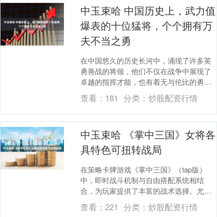
中玉束哈 中国历史上，武力值
爆表的十位猛将，个个拥有万
夫不当之勇
在中国悠久的历史长河中，涌现了许多英
勇善战的将领，他们不仅在战争中展现了
卓越的指挥才能，也有着无与伦比的勇猛
之力。这些历史人物中，有些成为了顶尖
查看：
181
分类：
炒股配资行情
的军事统帅，指挥....
中玉束哈 《掌中三国》女将各
具特色可扭转战局
在策略卡牌游戏《掌中三国》（tap版）
中，即时战斗机制与自由搭配系统相结
合，为玩家提供了丰富的战术选择。尤其
值得关注的是多位女性武将，她们不仅形
查看：
221
分类：
炒股配资行情
象鲜明，技能设计....