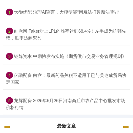
大御优配 治理AI谣言，大模型能“用魔法打败魔法”吗？
1
红腾网 Faker对上LPL的胜率达到68.4%！左手成为抗韩先
2
锋，胜率达到53%
钜阵资本 中期协发布实施《期货做市交易业务管理规则》
3
亿融配资 白宫：最新药品关税不适用于已与美达成贸易协
4
定国家
龙辉配资 2025年5月26日河南商丘市农产品中心批发市场
5
价格行情
最新文章